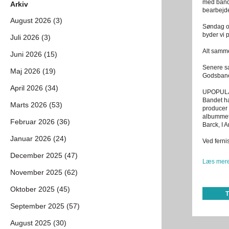
med band
Arkiv
bearbejde
August 2026 (3)
Søndag of
byder vi 
Juli 2026 (3)
Alt samme
Juni 2026 (15)
Senere 
Maj 2026 (19)
Godsban
April 2026 (34)
UPOPUL
Bandet h
Marts 2026 (53)
producer
albummet
Februar 2026 (36)
Barck, I 
Januar 2026 (24)
Ved ferni
December 2025 (47)
Læs mere
November 2025 (62)
Oktober 2025 (45)
September 2025 (57)
August 2025 (30)