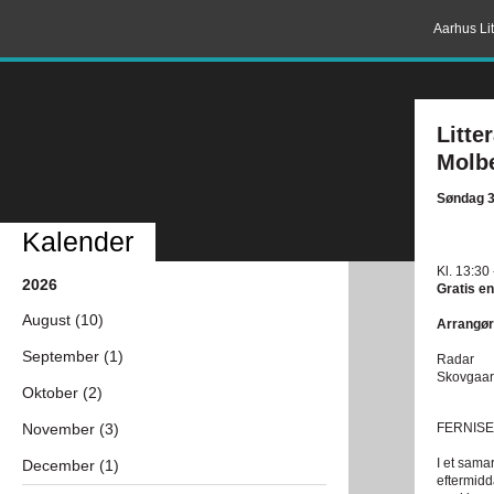
Aarhus Lit
Litt
Molb
Søndag 3
Kalender
Kl. 13:30
2026
Gratis en
August (10)
Arrangør
September (1)
Radar
Skovgaar
Oktober (2)
November (3)
FERNISE
I et sama
December (1)
eftermidd