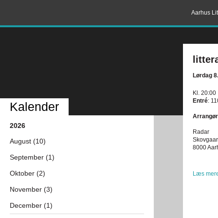
Aarhus Lit
litte
Lørdag 8
Kl. 20:00
Entré
: 11
Kalender
Arrangør
2026
Radar
Skovgaar
August (10)
8000 Aar
September (1)
Oktober (2)
Læs mere
November (3)
December (1)