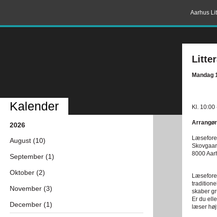
Aarhus Lit
Litte
Mandag 1
Kalender
Kl. 10:00 
Arrangør
2026
Læsefore
August (10)
Skovgaar
8000 Aar
September (1)
Oktober (2)
Læsefore
tradition
November (3)
skaber gr
Er du ell
December (1)
læser høj