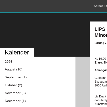
Aarhus Lit
LIPS 
Mino
Lørdag 7
Kalender
Kl. 16:00
2026
Entré
: 40
August (10)
Arrangør
September (1)
Godsbane
Skovgaar
Oktober (2)
8000 Aar
November (3)
Liv Duvå 
debutantp
December (1)
Kunstfon