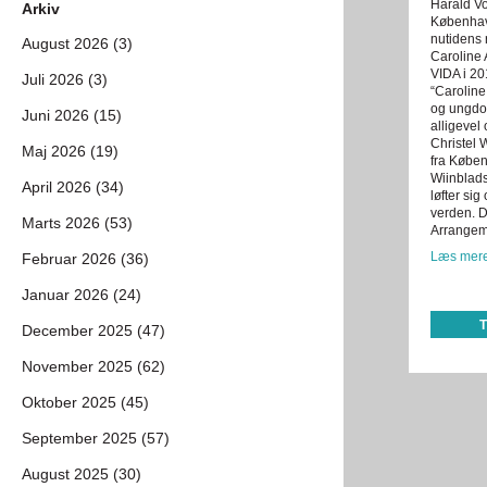
Harald Vo
Arkiv
København
nutidens 
August 2026 (3)
Caroline 
VIDA i 2
Juli 2026 (3)
“Caroline
og ungdom
Juni 2026 (15)
alligevel
Christel 
Maj 2026 (19)
fra Køben
Wiinblads
April 2026 (34)
løfter sig
verden. D
Marts 2026 (53)
Arrangeme
Læs mere
Februar 2026 (36)
Januar 2026 (24)
December 2025 (47)
November 2025 (62)
Oktober 2025 (45)
September 2025 (57)
August 2025 (30)