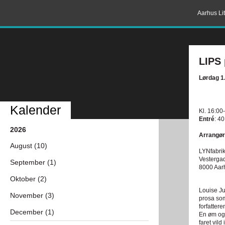
Aarhus Lit
LIPS
Lørdag 1
Kalender
Kl. 16:00
Entré
: 40
2026
Arrangør
August (10)
LYNfabri
Vesterga
September (1)
8000 Aar
Oktober (2)
Louise Ju
November (3)
prosa som
forfatter
December (1)
En øm og 
faret vild 