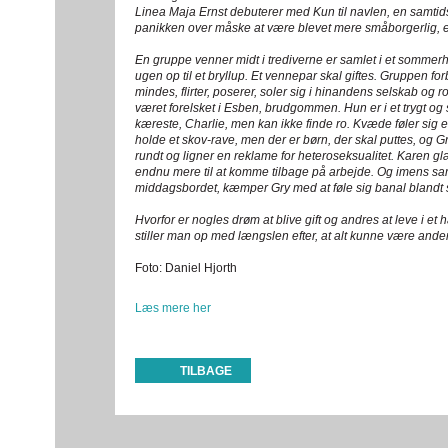
Linea Maja Ernst debuterer med Kun til navlen, en samtid
panikken over måske at være blevet mere småborgerlig, 
En gruppe venner midt i trediverne er samlet i et somme
ugen op til et bryllup. Et vennepar skal giftes. Gruppen fo
mindes, flirter, poserer, soler sig i hinandens selskab og ro
været forelsket i Esben, brudgommen. Hun er i et trygt og 
kæreste, Charlie, men kan ikke finde ro. Kvæde føler sig en
holde et skov-rave, men der er børn, der skal puttes, og 
rundt og ligner en reklame for heteroseksualitet. Karen glæ
endnu mere til at komme tilbage på arbejde. Og imens sam
middagsbordet, kæmper Gry med at føle sig banal blandt s
Hvorfor er nogles drøm at blive gift og andres at leve i
stiller man op med længslen efter, at alt kunne være and
Foto: Daniel Hjorth
Læs mere her
TILBAGE