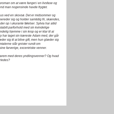
sroman om at være fanget i en livsfase og
end man nogensinde havde frygtet.
rhus ved en skovsø. Det er midsommer og
rbereder sig og holder samtidig fri, skændes,
der op i ukurante følelser. Sylvia har altid
stabilt parforhold med sin kvindelige
delig hjemme i sin krop og er klar til at
Gry har taget sin kæreste Adam med, der går
der sig til at blive gift, men hun glæder sig
talerne slår gnister rundt om
ine farverige, excentriske venner.
 et harem med deres yndlingsvenner? Og hvad
erledes?