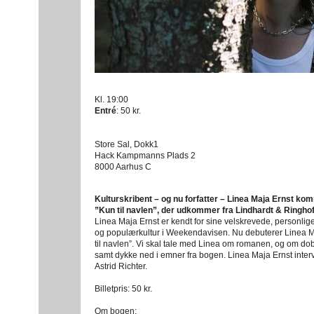
Kl. 19:00
Entré
: 50 kr.
Store Sal, Dokk1
Hack Kampmanns Plads 2
8000 Aarhus C
Kulturskribent – og nu forfatter – Linea Maja Ernst kom
”Kun til navlen”, der udkommer fra Lindhardt & Ringhof
Linea Maja Ernst er kendt for sine velskrevede, personlige
og populærkultur i Weekendavisen. Nu debuterer Linea M
til navlen”. Vi skal tale med Linea om romanen, og om dobb
samt dykke ned i emner fra bogen. Linea Maja Ernst intervi
Astrid Richter.
Billetpris: 50 kr.
Om bogen: