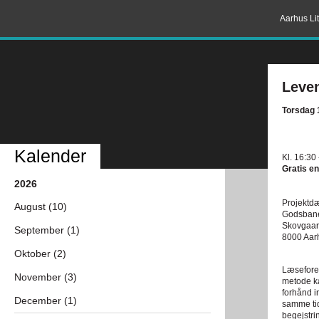
Aarhus Lit
Leve
Torsdag 
Kalender
Kl. 16:30
Gratis en
2026
Projektd
August (10)
Godsban
Skovgaar
September (1)
8000 Aar
Oktober (2)
Læseforen
November (3)
metode ka
forhånd i
December (1)
samme tid
begejstri