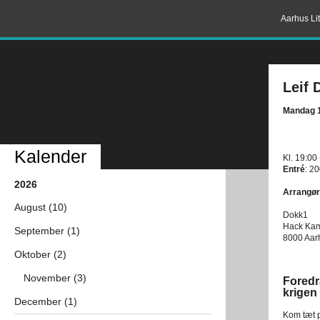
Aarhus Lit
Leif 
Mandag 
Kalender
Kl. 19:00
Entré
: 20
2026
Arrangør
August (10)
Dokk1
Hack Ka
September (1)
8000 Aar
Oktober (2)
November (3)
Fored
krigen
December (1)
Kom tæt p