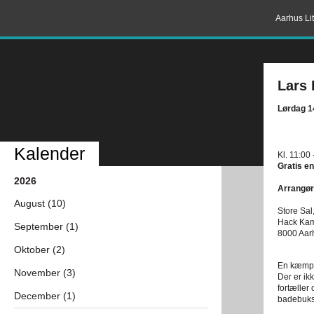
Aarhus Lit
Lars 
Lørdag 1
Kalender
Kl. 11:00 
Gratis en
2026
Arrangør
August (10)
Store Sa
Hack Ka
September (1)
8000 Aar
Oktober (2)
En kæmpeb
November (3)
Der er ik
fortæller
December (1)
badebuks