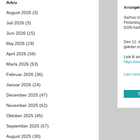
Arkiv
Arrangør
August 2026 (3)
Aarhus Un
Juli 2026 (3)
Finlands
8200 Aar
Juni 2026 (15)
Den 12. o
Maj 2026 (19)
glæder os
April 2026 (34)
Link til 
https://
Marts 2026 (53)
Februar 2026 (36)
Læs mere
Januar 2026 (24)
December 2025 (47)
November 2025 (62)
Oktober 2025 (45)
September 2025 (57)
August 2025 (30)