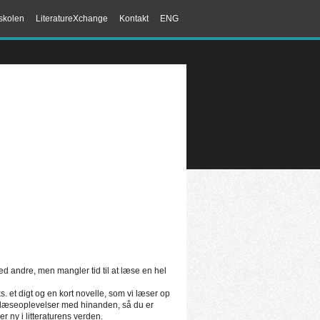
skolen
LiteratureXchange
Kontakt
ENG
 med andre, men mangler tid til at læse en hel
ks. et digt og en kort novelle, som vi læser op
 læseoplevelser med hinanden, så du er
r ny i litteraturens verden.