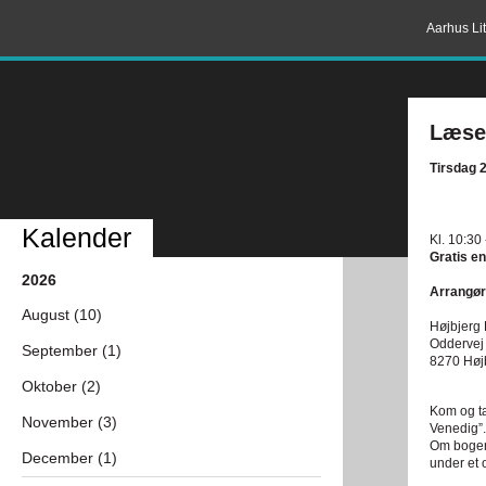
Aarhus Lit
Læsek
Tirsdag 2
Kalender
Kl. 10:30
Gratis en
2026
Arrangør
August (10)
Højbjerg 
Oddervej
September (1)
8270 Høj
Oktober (2)
Kom og ta
November (3)
Venedig”.
Om bogen:
December (1)
under et 