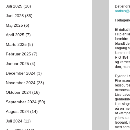
Juli 2025 (10)
Det er gr
aarhus@a
Juni 2025 (85)
Forlagen
Maj 2025 (6)
Et rigtigt l
Filip er 
April 2025 (7)
forældre.
blandt de
Marts 2025 (8)
engang sa
kommer ti
Februar 2025 (7)
RIGTIGT L
og karrie
Januar 2025 (4)
den, man 
December 2024 (3)
Dyrene i 
Fire mænd
November 2024 (23)
ressource
mennesker
Oktober 2024 (16)
Lise Løve
gennemreg
September 2024 (59)
til et sla
på en mere
August 2024 (14)
at kæmpe 
yderst ra
Juli 2024 (11)
leopard, 
med flora