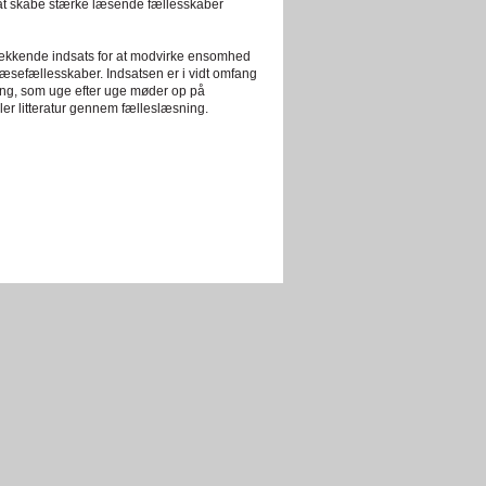
 at skabe stærke læsende fællesskaber
ækkende indsats for at modvirke ensomhed
sefællesskaber. Indsatsen er i vidt omfang
ning, som uge efter uge møder op på
ler litteratur gennem fælleslæsning.