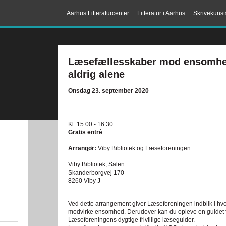
Aarhus Litteraturcenter
Litteratur i Aarhus
Skrivekunst
Læsefællesskaber mod ensomhed –
aldrig alene
Onsdag 23. september 2020
Kl. 15:00 - 16:30
Gratis entré
Arrangør:
Viby Bibliotek og Læseforeningen
Viby Bibliotek, Salen
Skanderborgvej 170
8260 Viby J
Ved dette arrangement giver Læseforeningen indblik i hvor
modvirke ensomhed. Derudover kan du opleve en guidet fæl
Læseforeningens dygtige frivillige læseguider.