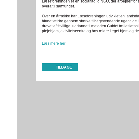
Læseforeningen er en socialfaglig NGO, der arbejder for
overalt i samfundet.
Over en årrække har Læseforeningen udviklet en landsd
blandt ældre gennem stærke tilbagevendende ugentlige læ
drevet af frivillige, uddannet i metoden Guidet fælleslæs
plejehjem, aktivitetscentre og hos ældre i eget hjem og de
Læs mere her
TILBAGE