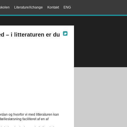
skolen
LiteratureXchange
Kontakt
ENG
 i litteraturen er du
dan og hvorfor vi med litteraturen kan
leslæsning faciliteret af en af