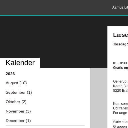
Aarhus Lit
Læse/
Torsdag 
Kalender
Kl. 10:00 
Gratis en
2026
Gellerup 
August (10)
Karen Bl
8220 Bra
September (1)
Oktober (2)
Kom som d
Ud fra te
November (3)
For unge 
December (1)
Skriv elle
Gruppen m