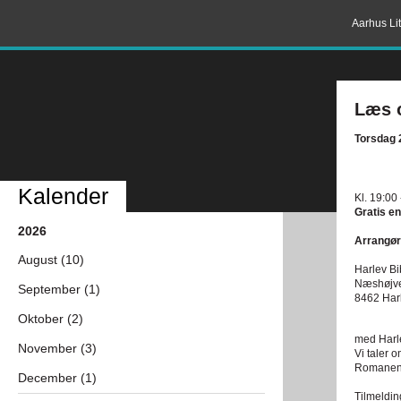
Aarhus Lit
Læs 
Torsdag 
Kalender
Kl. 19:00
Gratis en
2026
Arrangør
August (10)
Harlev Bi
Næshøjve
September (1)
8462 Har
Oktober (2)
med Harl
November (3)
Vi taler
Romanen k
December (1)
Tilmeldin