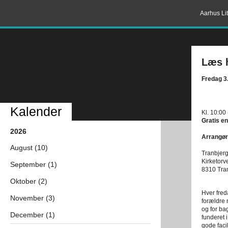
Aarhus Lit
Læs 
Fredag 3
Kalender
Kl. 10:00 
Gratis en
2026
Arrangør
August (10)
Tranbjerg
Kirketorv
September (1)
8310 Tra
Oktober (2)
Hver fred
November (3)
forældre 
og for ba
December (1)
funderet 
gode faci