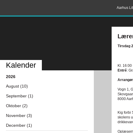
Aarhus Lit
Lære
Tirsdag 
Kalender
Kl. 16:00
Entré
: Gr
2026
Arrangør
August (10)
Vogn 1, 
Skovgaar
September (1)
8000 Aar
Oktober (2)
Kig forbi
November (3)
skolens u
drikkevar
December (1)
Oplæsern