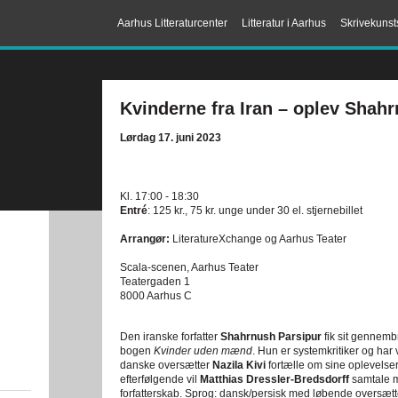
Aarhus Litteraturcenter
Litteratur i Aarhus
Skrivekunst
Kvinderne fra Iran – oplev Shah
Lørdag 17. juni 2023
Kl. 17:00 - 18:30
Entré
: 125 kr., 75 kr. unge under 30 el. stjernebillet
Arrangør:
LiteratureXchange og Aarhus Teater
Scala-scenen, Aarhus Teater
Teatergaden 1
8000 Aarhus C
Den iranske forfatter
Shahrnush Parsipur
fik sit gennemb
bogen
Kvinder uden mænd
. Hun er systemkritiker og har
danske oversætter
Nazila Kivi
fortælle om sine oplevels
efterfølgende vil
Matthias Dressler-Bredsdorff
samtale 
forfatterskab. Sprog: dansk/persisk med løbende oversætte