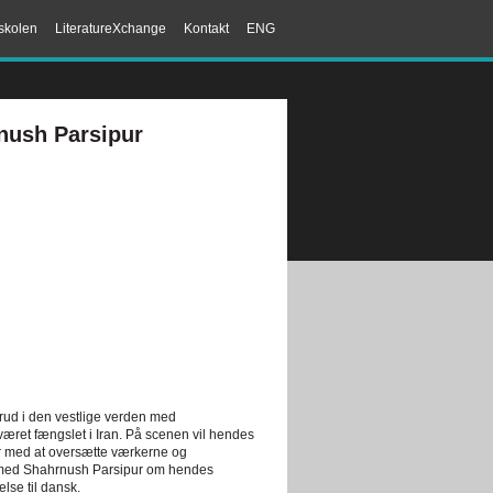
skolen
LiteratureXchange
Kontakt
ENG
rnush Parsipur
rud i den vestlige verden med
 været fængslet i Iran. På scenen vil hendes
er med at oversætte værkerne og
med Shahrnush Parsipur om hendes
lse til dansk.