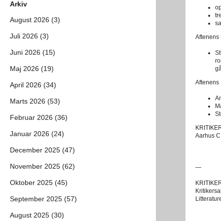
Arkiv
op
tr
August 2026 (3)
s
Juli 2026 (3)
Aftenens f
Juni 2026 (15)
St
r
Maj 2026 (19)
gå
Aftenens 
April 2026 (34)
An
Marts 2026 (53)
Ma
St
Februar 2026 (36)
KRITIKER
Januar 2026 (24)
Aarhus C.
December 2025 (47)
November 2025 (62)
—
Oktober 2025 (45)
KRITIKERS
Kritikers
September 2025 (57)
Litteratu
August 2025 (30)