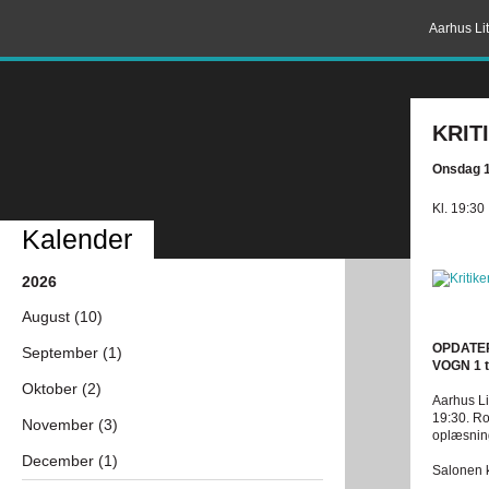
Aarhus Lit
KRIT
Onsdag 1
Kl. 19:30
Kalender
2026
August (10)
OPDATERIN
September (1)
VOGN 1 
Oktober (2)
Aarhus Li
19:30. 
November (3)
oplæsning
December (1)
Salonen k