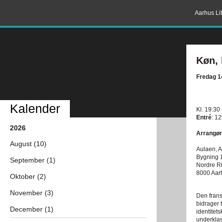
Aarhus Lit
Køn, 
Fredag 1
Kalender
Kl. 19:30
Entré
: 12
2026
Arrangør
August (10)
Aulaen, A
Bygning 
September (1)
Nordre R
8000 Aar
Oktober (2)
November (3)
Den frans
bidrager 
December (1)
identitets
underklas