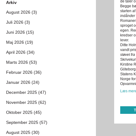
de taler o
Arkiv
Begge bøg
starten a
August 2026 (3)
indånder 
Romanerne
Juli 2026 (3)
sproget o
egen. Ren
Juni 2026 (15)
kredser o
lever.
Maj 2026 (19)
Ditte Hol
vandt pri
April 2026 (34)
støvet fr
Skrivekun
Marts 2026 (53)
Kirstine 
Göteborg
Februar 2026 (36)
Statens K
Norge fo
Januar 2026 (24)
Opvarmni
Læs mere
December 2025 (47)
November 2025 (62)
Oktober 2025 (45)
September 2025 (57)
August 2025 (30)