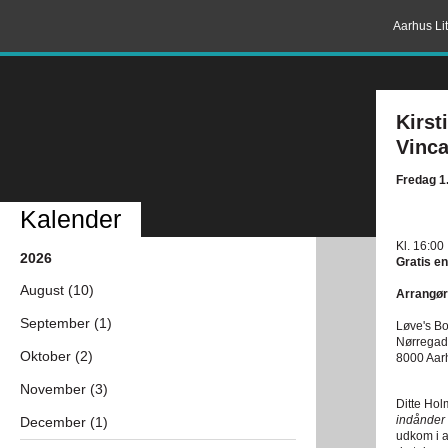
Aarhus Lit
Kirst
Vinca
Fredag 1
Kalender
Kl. 16:00
2026
Gratis en
August (10)
Arrangør
September (1)
Løve's Bo
Nørregad
Oktober (2)
8000 Aar
November (3)
Ditte Hol
indånder 
December (1)
udkom i a