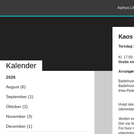
Aarhus Lit
Kaos 
Torsdag 
Kl. 17:00
Gratis en
Kalender
Arrangør
2026
Badehuse
Badehuse
August (6)
Irma Ped
September (1)
Hvad sker
Oktober (2)
(skrivelæ
November (3)
Verden er
Der var i
December (1)
For hvor 
virkelighe