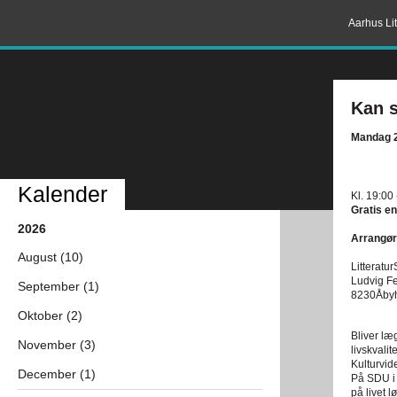
Aarhus Lit
Kan s
Mandag 2
Kalender
Kl. 19:00
Gratis en
2026
Arrangør
August (10)
Litteratur
Ludvig Fe
September (1)
8230Åby
Oktober (2)
Bliver læ
November (3)
livskvali
Kulturvid
December (1)
På SDU i 
på livet 