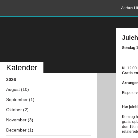
Aarhus Lit
Juleh
Søndag 1
Kalender
Kl. 12:00
Gratis en
2026
Arrangør
August (10)
Bispetorv
September (1)
Hør juleh
Oktober (2)
Kom og hør
November (3)
gratis op
den 19. n
December (1)
relaterede