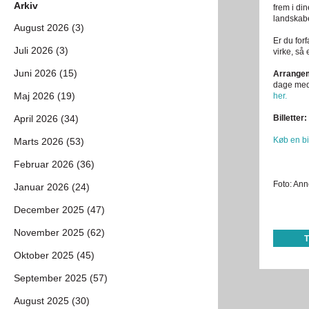
Arkiv
frem i di
landskabe
August 2026 (3)
Er du forf
Juli 2026 (3)
virke, så
Juni 2026 (15)
Arrangem
dage med
Maj 2026 (19)
her.
April 2026 (34)
Billetter:
Køb en bi
Marts 2026 (53)
Februar 2026 (36)
Foto: An
Januar 2026 (24)
December 2025 (47)
November 2025 (62)
Oktober 2025 (45)
September 2025 (57)
August 2025 (30)