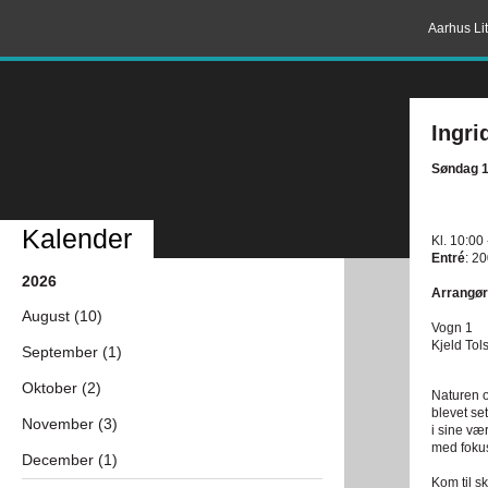
Aarhus Lit
Ingri
Søndag 1
Kalender
Kl. 10:00
Entré
: 20
2026
Arrangør
August (10)
Vogn 1
Kjeld Tol
September (1)
Oktober (2)
Naturen og
blevet se
November (3)
i sine væ
med fokus
December (1)
Kom til s