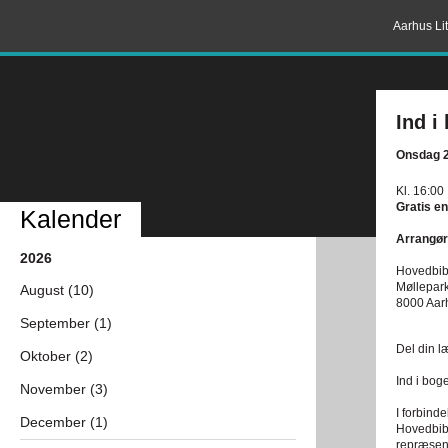
Aarhus Lit
Ind i
Onsdag 2
Kl. 16:00
Gratis en
Kalender
Arrangør
2026
Hovedbibl
Møllepar
August (10)
8000 Aar
September (1)
Del din 
Oktober (2)
Ind i bog
November (3)
I forbind
December (1)
Hovedbibl
repræsent