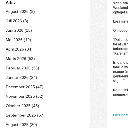
Arkiv
siden sk
Weekendav
August 2026 (3)
optaget a
Juli 2026 (3)
Læs mere
Juni 2026 (15)
Om boge
Maj 2026 (19)
“Det er s
for at v
April 2026 (34)
forberede
“Karensmi
Marts 2026 (53)
Engang st
familie m
Februar 2026 (36)
mange års
genforenin
Januar 2026 (24)
stigen.”
December 2025 (47)
Karensmin
mennesker
November 2025 (62)
Oktober 2025 (45)
September 2025 (57)
Læs mere
August 2025 (30)