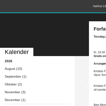
Aarhus Lit
Forfa
Torsdag 
Kalender
Kl. 18:30
Gratis en
2026
Arrangør
August (10)
Kristian F
Store Tor
September (1)
Oktober (2)
Kristian 
sit nyest
November (3)
December (1)
Iben Mond