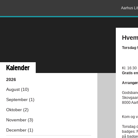
Aarhus Lit
Hvem 
Torsdag 9
Kalender
Kl. 16:30
Gratis en
2026
Arrangør
August (10)
Godsbane
Skovgaar
September (1)
8000 Aar
Oktober (2)
Kom og væ
November (3)
Torsdag d
December (1)
badges: N
på badges