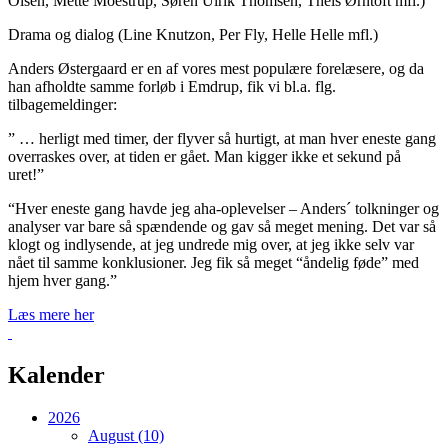
Olsen, Mette Moestrup, Søren Ulrik Thomsen, Theis Ørntoft mfl.)
Drama og dialog (Line Knutzon, Per Fly, Helle Helle mfl.)
Anders Østergaard er en af vores mest populære forelæsere, og da
han afholdte samme forløb i Emdrup, fik vi bl.a. flg.
tilbagemeldinger:
” … herligt med timer, der flyver så hurtigt, at man hver eneste gang
overraskes over, at tiden er gået. Man kigger ikke et sekund på
uret!”
“Hver eneste gang havde jeg aha-oplevelser – Anders´ tolkninger og
analyser var bare så spændende og gav så meget mening. Det var så
klogt og indlysende, at jeg undrede mig over, at jeg ikke selv var
nået til samme konklusioner. Jeg fik så meget “åndelig føde” med
hjem hver gang.”
Læs mere her
Tilbage
Kalender
2026
August (10)