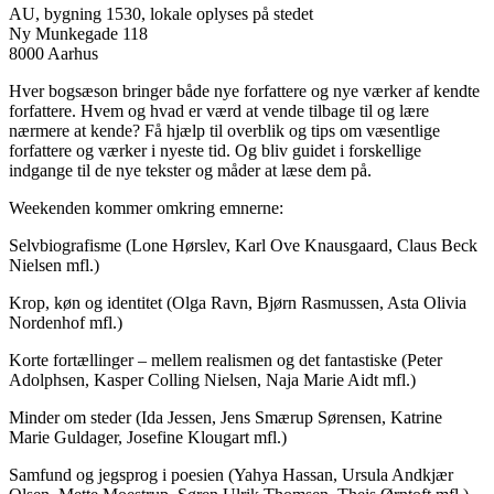
AU, bygning 1530, lokale oplyses på stedet
Ny Munkegade 118
8000 Aarhus
Hver bogsæson bringer både nye forfattere og nye værker af kendte
forfattere. Hvem og hvad er værd at vende tilbage til og lære
nærmere at kende? Få hjælp til overblik og tips om væsentlige
forfattere og værker i nyeste tid. Og bliv guidet i forskellige
indgange til de nye tekster og måder at læse dem på.
Weekenden kommer omkring emnerne:
Selvbiografisme (Lone Hørslev, Karl Ove Knausgaard, Claus Beck
Nielsen mfl.)
Krop, køn og identitet (Olga Ravn, Bjørn Rasmussen, Asta Olivia
Nordenhof mfl.)
Korte fortællinger – mellem realismen og det fantastiske (Peter
Adolphsen, Kasper Colling Nielsen, Naja Marie Aidt mfl.)
Minder om steder (Ida Jessen, Jens Smærup Sørensen, Katrine
Marie Guldager, Josefine Klougart mfl.)
Samfund og jegsprog i poesien (Yahya Hassan, Ursula Andkjær