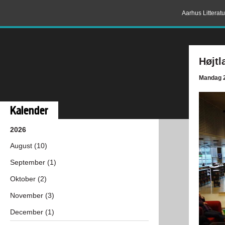
Aarhus Litterat
Højtl
Mandag 2
Kalender
2026
August (10)
September (1)
Oktober (2)
November (3)
December (1)