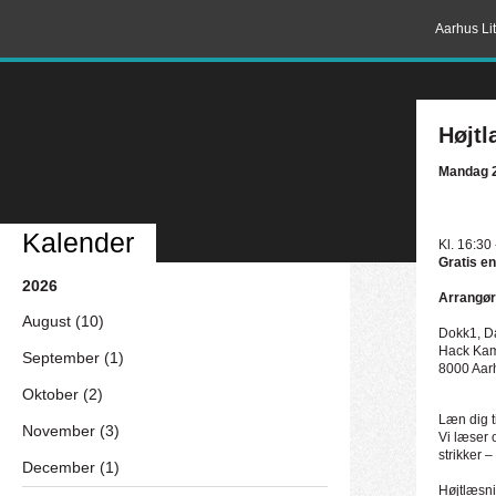
Aarhus Lit
Højtl
Mandag 2
Kalender
Kl. 16:30
Gratis en
2026
Arrangør
August (10)
Dokk1, D
Hack Ka
September (1)
8000 Aar
Oktober (2)
Læn dig t
November (3)
Vi læser 
strikker –
December (1)
Højtlæsni