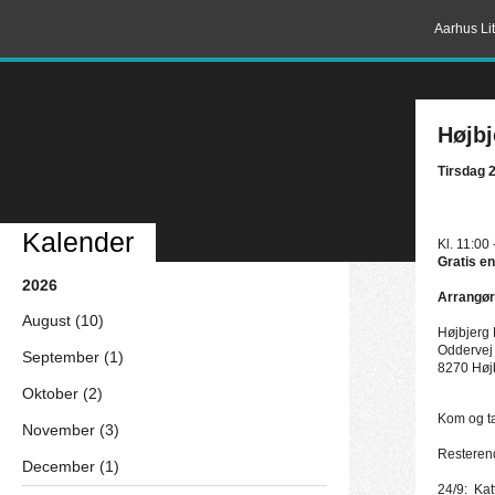
Aarhus Lit
Højbj
Tirsdag 
Kalender
Kl. 11:00 
Gratis en
2026
Arrangør
August (10)
Højbjerg 
Oddervej
September (1)
8270 Høj
Oktober (2)
Kom og ta
November (3)
Resteren
December (1)
24/9: Kat