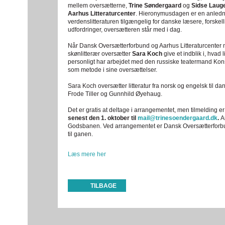
mellem oversætterne,
Trine Søndergaard
og
Sidse Laug
Aarhus Litteraturcenter
. Hieronymusdagen er en anledning
verdenslitteraturen tilgængelig for danske læsere, forske
udfordringer, oversætteren står med i dag.
Når Dansk Oversætterforbund og Aarhus Litteraturcenter 
skønlitterær oversætter
Sara Koch
give et indblik i, hvad
personligt har arbejdet med den russiske teatermand Kons
som metode i sine oversættelser.
Sara Koch oversætter litteratur fra norsk og engelsk til d
Frode Tiller og Gunnhild Øyehaug.
Det er gratis at deltage i arrangementet, men tilmelding e
senest den 1. oktober til
mail@trinesoendergaard.dk
.
A
Godsbanen. Ved arrangementet er Dansk Oversætterforbund
til ganen.
Læs mere her
TILBAGE