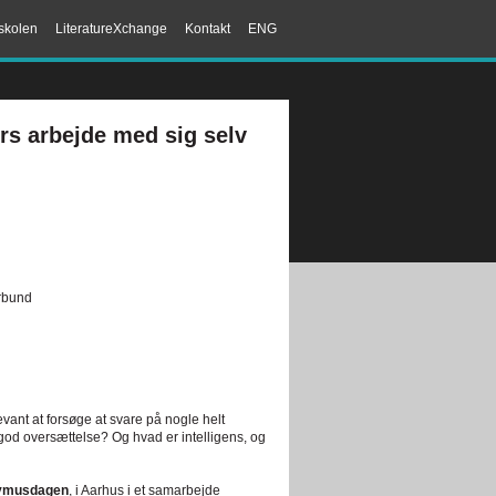
skolen
LiteratureXchange
Kontakt
ENG
s arbejde med sig selv
orbund
evant at forsøge at svare på nogle helt
god oversættelse? Og hvad er intelligens, og
ymusdagen
, i Aarhus i et samarbejde