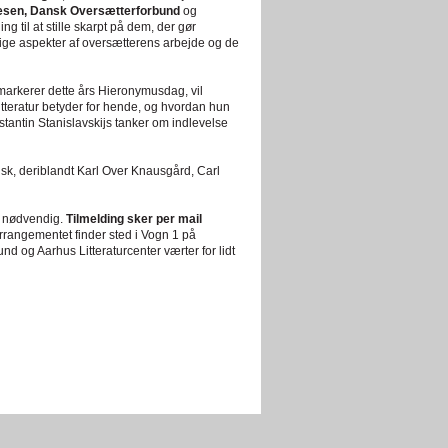
esen, Dansk Oversætterforbund
og
 til at stille skarpt på dem, der gør
llige aspekter af oversætterens arbejde og de
markerer dette års Hieronymusdag, vil
 litteratur betyder for hende, og hvordan hun
tantin Stanislavskijs tanker om indlevelse
ansk, deriblandt Karl Over Knausgård, Carl
r nødvendig.
Tilmelding sker per mail
rrangementet finder sted i Vogn 1 på
 og Aarhus Litteraturcenter værter for lidt