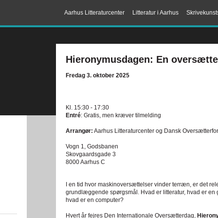
Aarhus Litteraturcenter
Litteratur i Aarhus
Skrivekunst
Hieronymusdagen: En oversætter
Fredag 3. oktober 2025
Kl. 15:30 - 17:30
Entré
: Gratis, men kræver tilmelding
Arrangør:
Aarhus Litteraturcenter og Dansk Oversætterf
Vogn 1, Godsbanen
Skovgaardsgade 3
8000 Aarhus C
I en tid hvor maskinoversættelser vinder terræn, er det rel
grundlæggende spørgsmål. Hvad er litteratur, hvad er en 
hvad er en computer?
Hvert år fejres Den Internationale Oversætterdag,
Hieron