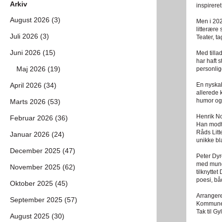
Arkiv
inspirere
a
August 2026 (3)
Men i 202
litterære
Juli 2026 (3)
Teater, t
a
Juni 2026 (15)
Med tilla
har haft 
Maj 2026 (19)
personli
a
April 2026 (34)
En nyskab
allerede
humor og 
Marts 2026 (53)
a
Henrik No
Februar 2026 (36)
Han modto
Råds Litt
Januar 2026 (24)
unikke bl
a
December 2025 (47)
Peter Dyr
med mundt
November 2025 (62)
tilknytte
poesi, bå
Oktober 2025 (45)
a
Arrangere
September 2025 (57)
Kommune
Tak til Gy
August 2025 (30)
a