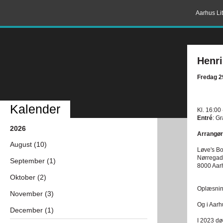
Aarhus Lit
Henr
Fredag 2
Kalender
Kl. 16:00
Entré
: G
2026
Arrangør
August (10)
Løve's Bo
Nørregad
September (1)
8000 Aar
Oktober (2)
Oplæsning
November (3)
a
Og i Aarh
December (1)
a
I 2023 dø