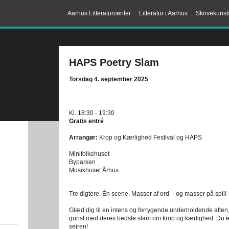
Aarhus Litteraturcenter
Litteratur i Aarhus
Skrivekunst
HAPS Poetry Slam
Torsdag 4. september 2025
Kl. 18:30 - 19:30
Gratis entré
Arrangør:
Krop og Kærlighed Festival og HAPS
Minifolkehuset
Byparken
Musikhuset Århus
Tre digtere. Én scene. Masser af ord – og masser på spil!
Glæd dig til en intens og forrygende underholdende afte
gunst med deres bedste slam om krop og kærlighed. Du e
sejren!