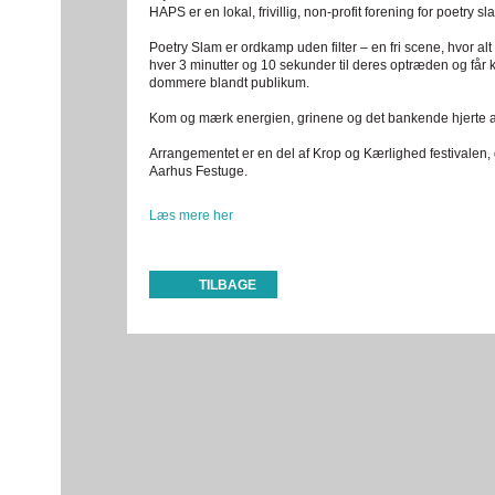
HAPS er en lokal, frivillig, non-profit forening for poetry
Poetry Slam er ordkamp uden filter – en fri scene, hvor alt 
hver 3 minutter og 10 sekunder til deres optræden og får ka
dommere blandt publikum.
Kom og mærk energien, grinene og det bankende hjerte af
Arrangementet er en del af Krop og Kærlighed festivalen, d
Aarhus Festuge.
Læs mere her
TILBAGE