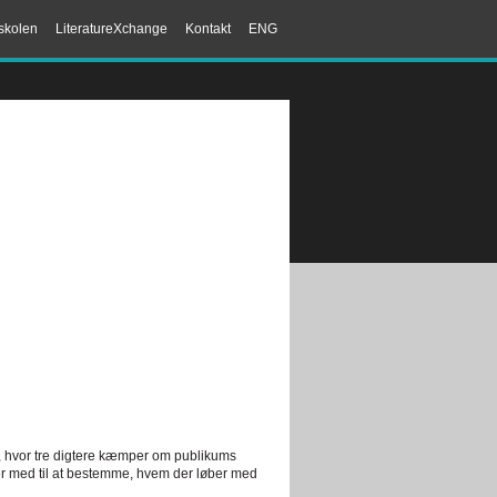
skolen
LiteratureXchange
Kontakt
ENG
n, hvor tre digtere kæmper om publikums
r med til at bestemme, hvem der løber med