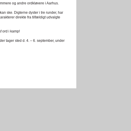
 slammere og andre ordkløvere i Aarhus.
kan ske. Digterne dyster i tre runder, har
rakterer direkte fra tilfældigt udvalgte
 ord i kamp!
er tager sted d. 4. – 6. september, under