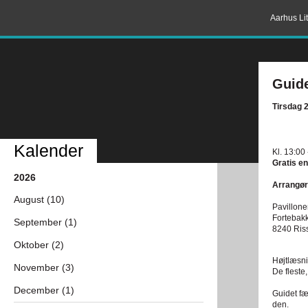
Aarhus Lit
Guide
Tirsdag 
Kalender
Kl. 13:00
Gratis en
2026
Arrangør
August (10)
Pavillone
Fortebak
September (1)
8240 Ris
Oktober (2)
Højtlæsni
November (3)
De fleste,
December (1)
Guidet fæ
den.