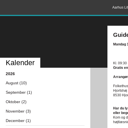
Aarhus Lit
Guide
Mandag 1
Kalender
Kl. 09:30 
Gratis en
2026
Arrangør
August (10)
Folkethus
Hjortshøj
September (1)
8530 Hjor
Oktober (2)
Har du ly
November (3)
eller beg
Kom og de
December (1)
højtlæsni