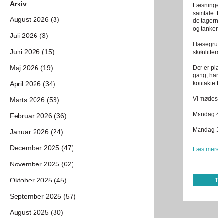
Arkiv
Læsningen
samtale. 
August 2026 (3)
deltagern
og tanker
Juli 2026 (3)
I læsegru
Juni 2026 (15)
skønlitte
Maj 2026 (19)
Der er pla
gang, har
April 2026 (34)
kontakte 
Vi mødes
Marts 2026 (53)
Mandag 4.
Februar 2026 (36)
Mandag 1
Januar 2026 (24)
December 2025 (47)
Læs mere
November 2025 (62)
Oktober 2025 (45)
September 2025 (57)
August 2025 (30)