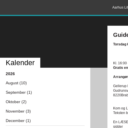
Aarhus Lit
Guide
Torsdag 6
Kalender
Kl. 16:00
Gratis en
2026
Arrangør
August (10)
Gellerup 
Gudrunsv
September (1)
8220Bra
Oktober (2)
Kom og LY
November (3)
Teksten b
December (1)
En LÆSE-G
sidder