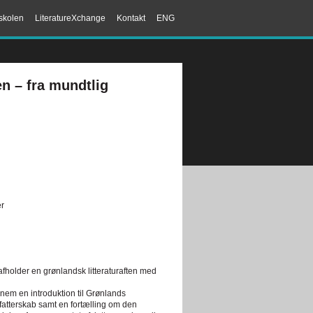
skolen
LiteratureXchange
Kontakt
ENG
n – fra mundtlig
er
fholder en grønlandsk litteraturaften med
nnem en introduktion til Grønlands
orfatterskab samt en fortælling om den