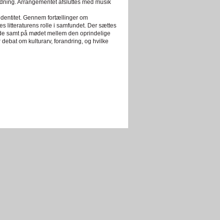
dning. Arrangementet afsluttes med musik
 identitet. Gennem fortællinger om
yses litteraturens rolle i samfundet. Der sættes
jde samt på mødet mellem den oprindelige
debat om kulturarv, forandring, og hvilke