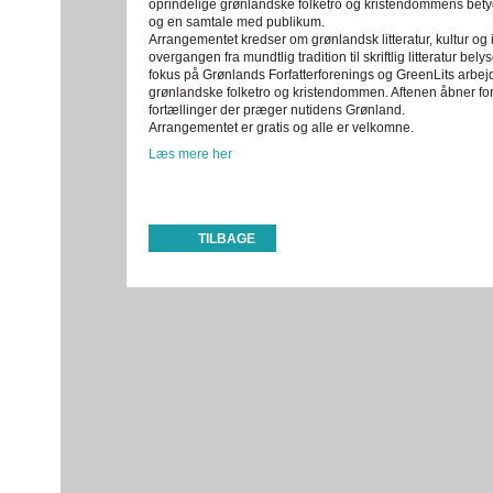
oprindelige grønlandske folketro og kristendommens bety
og en samtale med publikum.
Arrangementet kredser om grønlandsk litteratur, kultur og
overgangen fra mundtlig tradition til skriftlig litteratur bel
fokus på Grønlands Forfatterforenings og GreenLits arbe
grønlandske folketro og kristendommen. Aftenen åbner for 
fortællinger der præger nutidens Grønland.
Arrangementet er gratis og alle er velkomne.
Læs mere her
TILBAGE