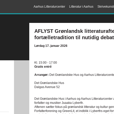
Aarhus Litteraturcenter
Litteratur i Aarhus
Skrivekunst
AFLYST Grønlandsk litteraturafte
fortælletradition til nutidig debat
Lørdag 17. januar 2026
Kl. 15:00 - 17:00
Gratis entré
Arrangør:
Det Grønlandske Hus og Aarhus Litteraturcent
Det Grønlandske Hus
Dalgas Avenue 52
Det Grønlandske Hus i Aarhus og Aarhus Litteraturcenter a
forfatter og musiker Juaaka Lyberth.
Aftenen sætter fokus på grønlandsk litteratur og kultur ge
Forfatterforening og GreenLit, et indblik i Lyberths eget f