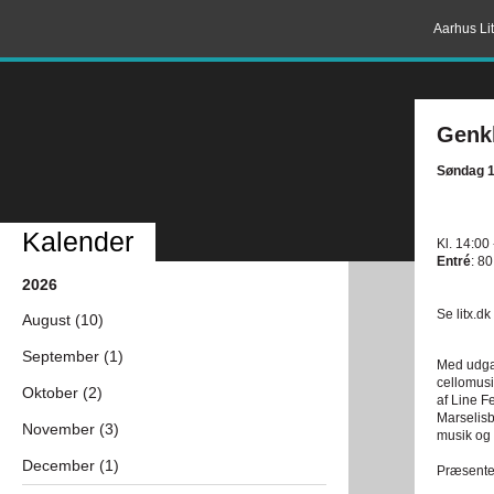
Aarhus Lit
Genkl
Søndag 1
Kalender
Kl. 14:00
Entré
: 80
2026
Se litx.dk
August (10)
September (1)
Med udga
cellomus
Oktober (2)
af Line F
Marselisb
November (3)
musik og 
December (1)
Præsente