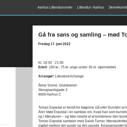
Aarhus Litteraturcenter
Litteratur i Aarhus
Skrivekunst
Gå fra sans og samling – mød T
Fredag 17. juni 2022
Kl. 19:30 - 21:00
Entré
: 100 kr., 75 kr. unge under 30 el. stjernebillet
Arrangør:
LiteratureXchange
Åbne Scene, Godsbanen
Skovgaardsgade 3
8000 Aarhus C
Tomas Espedal er kendt for bøgerne
Gå eller Kunsten at le
Året
. Mød Espedal i en samtale om, hvad han som kunstner 
og i litteraturen – og ikke mindst af at kombinere den fy
Tomas Espedal samtaler med David Turner, litteraturkrit
mødet mellem det sunde og det usunde. Arrangementet fo