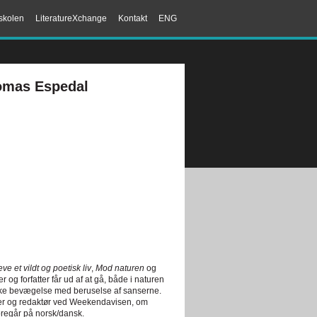
skolen
LiteratureXchange
Kontakt
ENG
omas Espedal
ve et vildt og poetisk liv
,
Mod naturen
og
og forfatter får ud af at gå, både i naturen
siske bevægelse med beruselse af sanserne.
iker og redaktør ved Weekendavisen, om
regår på norsk/dansk.