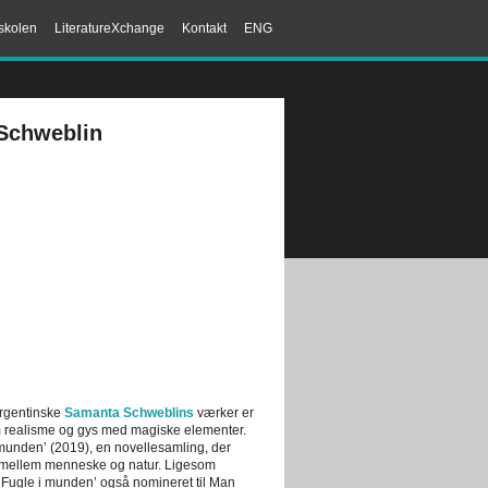
skolen
LiteratureXchange
Kontakt
ENG
Schweblin
Argentinske
Samanta Schweblins
værker er
 realisme og gys med magiske elementer.
munden’ (2019), en novellesamling, der
 mellem menneske og natur. Ligesom
Fugle i munden’ også nomineret til Man