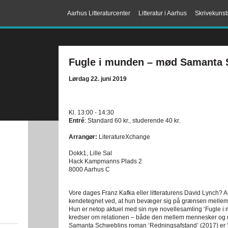
Aarhus Litteraturcenter
Litteratur i Aarhus
Skrivekunst
Fugle i munden – mød Samanta 
Lørdag 22. juni 2019
Kl. 13:00 - 14:30
Entré
: Standard 60 kr., studerende 40 kr.
Arrangør:
LiteratureXchange
Dokk1, Lille Sal
Hack Kampmanns Plads 2
8000 Aarhus C
Vore dages Franz Kafka eller litteraturens David Lynch? 
kendetegnet ved, at hun bevæger sig på grænsen mellem
Hun er netop aktuel med sin nye novellesamling ‘Fugle i 
kredser om relationen – både den mellem mennesker og
Samanta Schweblins roman ‘Redningsafstand’ (2017) er ‘