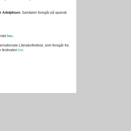
r Adolphsen
.
Samtalen foregår på spansk
ntet
her
.
rnationale Literaturfestival, som foregår fra
e festivalen
her
.