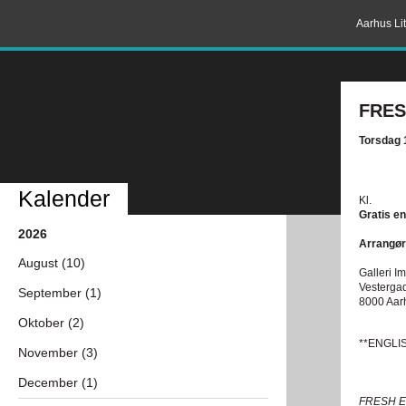
Aarhus Lit
FRES
Torsdag 
Kalender
Kl.
Gratis en
2026
Arrangør
August (10)
Galleri I
Vesterga
September (1)
8000 Aar
Oktober (2)
**ENGLI
November (3)
December (1)
FRESH EYE