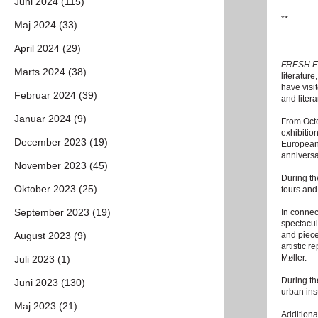
Juni 2024 (115)
**
Maj 2024 (33)
April 2024 (29)
FRESH EYE
Marts 2024 (38)
literatur
have visi
Februar 2024 (39)
and litera
Januar 2024 (9)
From Octo
exhibition
December 2023 (19)
European 
anniversar
November 2023 (45)
During the
Oktober 2023 (25)
tours and 
September 2023 (19)
In connec
spectacul
August 2023 (9)
and piece
artistic 
Møller.
Juli 2023 (1)
During th
Juni 2023 (130)
urban inst
Maj 2023 (21)
Additiona