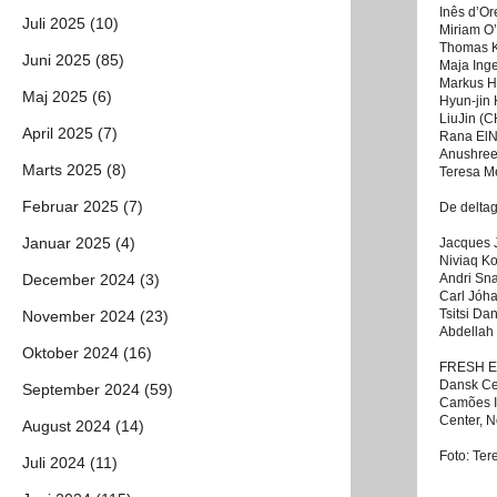
Inês d’Or
Juli 2025 (10)
Miriam O
Thomas K
Juni 2025 (85)
Maja Inge
Markus H
Maj 2025 (6)
Hyun-jin
LiuJin (
April 2025 (7)
Rana ElN
Anushree
Marts 2025 (8)
Teresa M
Februar 2025 (7)
De deltag
Januar 2025 (4)
Jacques 
Niviaq K
December 2024 (3)
Andri Sn
Carl Jóh
Tsitsi D
November 2024 (23)
Abdellah
Oktober 2024 (16)
FRESH EY
Dansk Cen
September 2024 (59)
Camões In
Center, N
August 2024 (14)
Foto: Te
Juli 2024 (11)