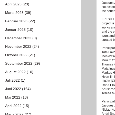
Jacques J
April 2023 (29)
collectio
the serie
Marts 2023 (39)
FRESH EYE
Februar 2023 (22)
project i
works and
Januar 2023 (10)
and the c
tours and
December 2022 (9)
curated by
November 2022 (24)
Participat
Tom Love
Oktober 2022 (21)
Inês d’Or
Miriam O
September 2022 (29)
Thomas K
Maja Inge
August 2022 (10)
Markus H
Hyun-jin
Juli 2022 (1)
LiuJin (
Rana ElN
Juni 2022 (164)
Anushree
Teresa M
Maj 2022 (13)
Participat
April 2022 (15)
Jacques 
Niviaq K
Andri Sn
Marts 2022 (27)