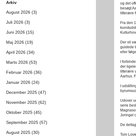
Arkiv
og det of
besøgt Aar
August 2026 (3)
litterære 
Juli 2026 (3)
Fra den 12
kunstudsti
Juni 2026 (15)
Kulturhov
Maj 2026 (19)
Der vil v
guidede t
April 2026 (34)
eller føl
I forbind
Marts 2026 (53)
der ligel
litterære
Februar 2026 (36)
Aarhus. 
Januar 2026 (24)
I udstill
byrumsuds
December 2025 (47)
Udover ud
November 2025 (62)
serie bes
Magnason
Oktober 2025 (45)
Joringel 
September 2025 (57)
De deltag
August 2025 (30)
Tom Love