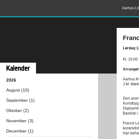
Aarhus Lit
Franc
Lørdag 1
Kl. 16:00
Kalender
Arrangør
Aarhus K
2026
J.M. Mør
August (10)
Den anerk
September (1)
Kunstbygn
Digtsamli
Oktober (2)
Basilisk 
November (3)
Franck Le
konkretis
December (1)
han behan