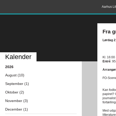
Aarhus Lit
Fra g
Lørdag 21
Kalender
Kl. 16:00
Entré
: 95
2026
Arrangør
August (10)
FO-Scene
September (1)
Kan fodbo
Oktober (2)
papiret?
journalis
November (3)
fortællin
December (1)
Med udga
litteratur