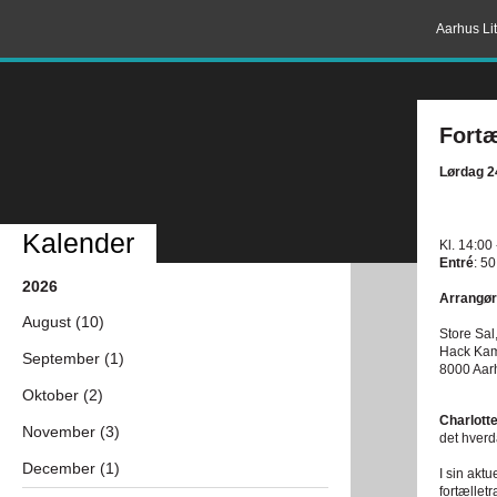
Aarhus Lit
Fortæ
Lørdag 2
Kalender
Kl. 14:00
Entré
: 50
2026
Arrangør
August (10)
Store Sal
Hack Kam
September (1)
8000 Aar
Oktober (2)
Charlott
November (3)
det hverd
December (1)
I sin akt
fortællet