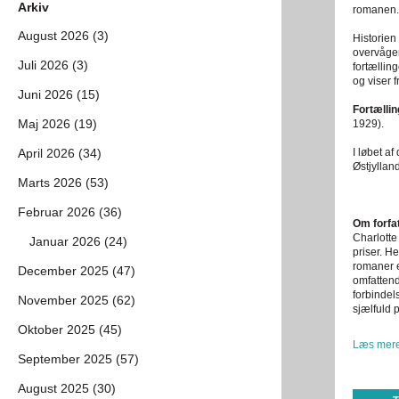
Arkiv
romanen.
August 2026 (3)
Historien
overvåger
Juli 2026 (3)
fortællin
og viser 
Juni 2026 (15)
Fortælli
Maj 2026 (19)
1929).
April 2026 (34)
I løbet a
Østjyllan
Marts 2026 (53)
Februar 2026 (36)
Om forfa
Charlotte
Januar 2026 (24)
priser. H
romaner e
December 2025 (47)
omfattend
forbindel
November 2025 (62)
sjælfuld p
Oktober 2025 (45)
Læs mere
September 2025 (57)
August 2025 (30)