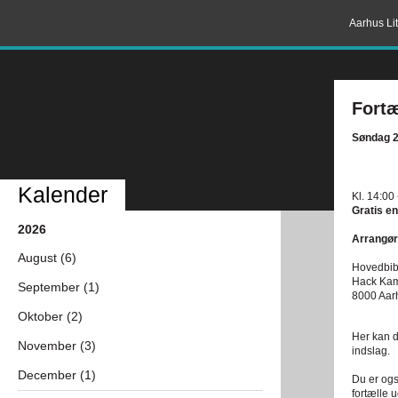
Aarhus Lit
Fortæ
Søndag 2
Kalender
Kl. 14:00
Gratis en
2026
Arrangør
August (6)
Hovedbibl
Hack Ka
September (1)
8000 Aar
Oktober (2)
Her kan d
November (3)
indslag.
December (1)
Du er ogs
fortælle 