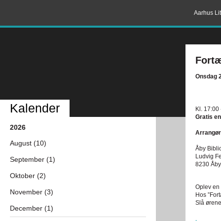
Aarhus Lit
Fortæ
Onsdag 2
Kalender
Kl. 17:00
Gratis en
2026
Arrangør
August (10)
Åby Bibli
Ludvig Fe
September (1)
8230 Åby
Oktober (2)
Oplev en g
November (3)
Hos ”Fort
Slå ørene
December (1)