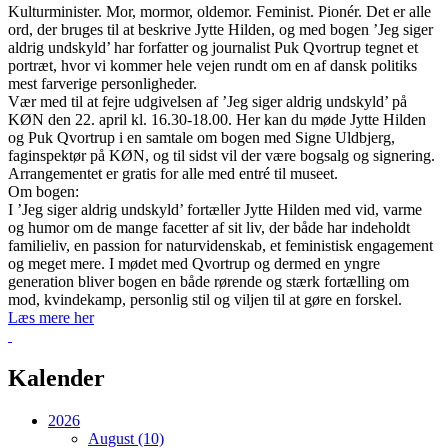
Kulturminister. Mor, mormor, oldemor. Feminist. Pionér. Det er alle
ord, der bruges til at beskrive Jytte Hilden, og med bogen ’Jeg siger
aldrig undskyld’ har forfatter og journalist Puk Qvortrup tegnet et
portræt, hvor vi kommer hele vejen rundt om en af dansk politiks
mest farverige personligheder.
Vær med til at fejre udgivelsen af ’Jeg siger aldrig undskyld’ på
KØN den 22. april kl. 16.30-18.00. Her kan du møde Jytte Hilden
og Puk Qvortrup i en samtale om bogen med Signe Uldbjerg,
faginspektør på KØN, og til sidst vil der være bogsalg og signering.
Arrangementet er gratis for alle med entré til museet.
Om bogen:
I ’Jeg siger aldrig undskyld’ fortæller Jytte Hilden med vid, varme
og humor om de mange facetter af sit liv, der både har indeholdt
familieliv, en passion for naturvidenskab, et feministisk engagement
og meget mere. I mødet med Qvortrup og dermed en yngre
generation bliver bogen en både rørende og stærk fortælling om
mod, kvindekamp, personlig stil og viljen til at gøre en forskel.
Læs mere her
Tilbage
Kalender
2026
August (10)